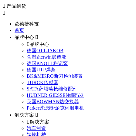
产品到货
欧德捷科技
首页
品牌中心
品牌中心
德国OTT-JAKOB
舍温sherwin渗透液
德国KNOLL科诺泵
德国UTP焊条
BK&MIKRO断刀检测装置
TURCK传感器
SATA萨塔喷枪维修配件
HUBNER-GIESSEN编码器
英国BOWMAN热交换器
Parker过滤器/派克伺服电机
解决方案
解决方案
汽车制造
钢铁机械