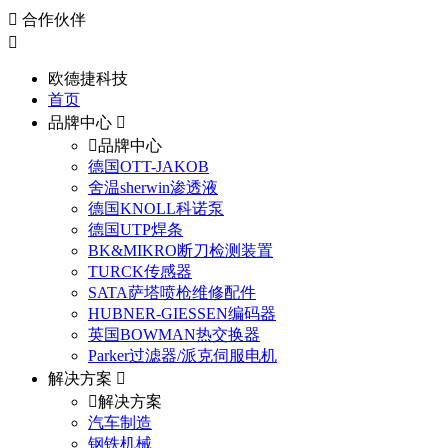
合作伙伴
欧德捷科技
首页
品牌中心
品牌中心
德国OTT-JAKOB
舍温sherwin渗透液
德国KNOLL科诺泵
德国UTP焊条
BK&MIKRO断刀检测装置
TURCK传感器
SATA萨塔喷枪维修配件
HUBNER-GIESSEN编码器
英国BOWMAN热交换器
Parker过滤器/派克伺服电机
解决方案
解决方案
汽车制造
钢铁机械