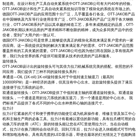
制造商。在设计和生产工具自动夹紧系统中OTT-JAKOB公司有大约40年的经验。
OTT-JAKOB设计和生产工具自动夹紧系统知识导致了模块化的系统在市场上的。
德国OTT-JAKOB产品的应用范围十分广泛，几乎覆盖各行各业。OTT-JAKOB产品
在中国钢铁及汽车等行业使用非常广泛，OTT-JAKOB系列产品广泛用于各大钢铁
行业，OTT-JAKOB系列产品以其卓越的铸造工艺，多年来成熟稳定的品质，OTT-
JAKOB长期以来对品质的严谨求精和不断创新的精神，成为众多同类产品中的佼
佼者，受到广大用户的一致认可。
德国OTT-JAKOB公司是世界上能够提供真正的模块化系统来满足客户需求的一家
供应商。这一系统提供定制的解决方案来满足客户的需求、OTT-JAKOB产品范围
覆盖所有的工具夹紧的需要。OTT-JAKOB公司也因为他们而在国际上享有很高声
誉，我们为全世界的客户提供可能需要从技术的优质的产品和服务。
旋转接头
OTT-JAKOB设计出的旋转接头可与其倍力拉刀机械系统完美的搭配。依照您的不
同应用，我们提供了三种不同的旋转接头系列：
单通道—OIL (1K-oil):1K-oil旋转接头对于中低转速主轴退刀（最高到
10000RPM）是一种经济的选择，但其沒有中心出水。这款旋转接头提供了液压
连接便于拉刀系统的运作。
双通道旋转接头：OTT-JAKOB提供了中低转速主轴的双通道旋转接头。双通道旋
转接头，一个通道是用於拉刀系统的液压退刀，另一个通道是用於中心出水。 我
們标准产品提供了各式不同的中心出水种类和心轴的连接尺寸。
拉力计
拉力计它紧凑的尺寸和便于携带的功能使它成为机床操作者、维修主管及加工中心
机和主轴生产商的必备工具。拉力计有着难以置信的新功能，具有拉爪槽可用於自
动换刀车的使用（ATC）:新的转接头能让您在ATC里使用拉力计。当在自动模
式，拉力计在换刀期间会自动开启。回到刀车后，拉力计会进入休眠模式可节约电
和增加电池寿命。具有高亮度的LED显示器，即使在最坏的灯光情況之下也能夠清