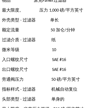
物品
派克
过滤器
Parker
最大限度。 压力
磅
平方英寸
1,000
/
外壳类型
过滤器
单长
-
额定流量
加仑
分钟
50
/
过滤介质
过滤器
纸
-
微米等级
10
入口螺纹尺寸
SAE #16
出口螺纹尺寸
SAE #16
旁通阀压力
磅
平方英寸
50
/
指标样式
过滤器
机械自动复位
-
头部类型
过滤器
单身的
-