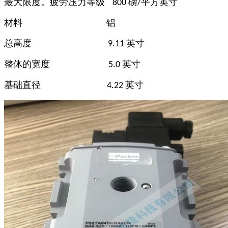
最大限度。疲劳压力等级
磅
平方英寸
800
/
材料
铝
总高度
英寸
9.11
整体的宽度
英寸
5.0
基础直径
英寸
4.22