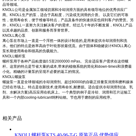
品等领域。
KNOLL公司是金属加工领域切屑和冷却润滑方面的具有领导地位的优秀供应厂
商。KNOLL生产的泵，适合于高粘度，污染或无润滑的介质。 以及它们的可靠
性，使用寿命长，便于维修等特点，产品及备件的快速供应也得到客户的赞赏。另
外，KNOLL一直努力关注解决客户的需求。经过几十年的不断发展，KNOLL产品
以其卓越的品质、创新和服务而享誉世界。
KNOLL离心泵
离心泵在市场上一直是一个浑然一体的设计制造的,是用来提供冷却润滑剂和洗
水。他们的特点是效率高由于叶轮形状最优流。由于固体和稳健设计KNOLL离心
泵长期使用寿命和很高的负载能力。
KNOLL螺杆泵
螺杆泵用于各种产品粘度值0.5至2000000 mPas。 完全适应客户需求在这些螺
杆。这里的特点是节省大量的成本,带来的植物系统的简化和down-times和浪费最
小化。精确的计量泵的呈现不必要的返工的情况。
KNOLL螺旋泵
螺旋泵一直是全球领域的冷却润滑剂。超过80000的自吸正排量泵润滑和磨料媒体
已经在市场上。特点是创新技术,使用寿命长,耐磨损。适合提供冷却润滑剂(油、乳
剂、水解决方案)高压应用在机床上。一个典型的例子是冷却、润滑和芯片运输工
具和一个内部cooling-lubricant饲料钻铣。节也用于磨削的应用程序。
相关产品
KNOLL螺杆泵KTS 40-96-T-G 原装正品 优势供应