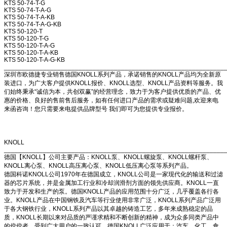
KTS 50-74-T-G
KTS 50-74-T-A-G
KTS 50-74-T-A-KB
KTS 50-74-T-A-G-KB
KTS 50-120-T
KTS 50-120-T-G
KTS 50-120-T-A-G
KTS 50-120-T-A-KB
KTS 50-120-T-A-G-KB
______________________________________________________________
深圳市欧德捷专业销售德国KNOLL系列产品，承诺销售的KNOLL产品均为全新原
装进口，为广大客户提供KNOLL报价、KNOLL选型、KNOLL产品资料等服务。我
们始终秉承“诚信为本，共创双赢”的经营理念，致力于为客户提供优质的产品、优
惠的价格、良好的售前售后服务，如有任何进口产品的需求或疑难问题,欢迎来电
来函咨询！您只需要来电提供品牌型号 我们即可为您提供专业报价。
KNOLL
______________________________________________________________
德国【KNOLL】公司主要产品：KNOLL泵、KNOLL螺旋泵、KNOLL螺杆泵、
KNOLL离心泵、KNOLL高压离心泵、KNOLL低压离心泵等系列产品。
德国科诺KNOLL公司1970年在德国成立，KNOLL公司是一家现代化的输送和过滤
器的芯片系统，并是金属加工行业和冷却润滑剂方面的领先供应商。KNOLL一直
致力于开发和生产的泵。德国KNOLL产品的应用范围十分广泛，几乎覆盖各行各
业。KNOLL产品在中国钢铁及汽车等行业使用非常广泛，KNOLL系列产品广泛用
于各大钢铁行业，KNOLL系列产品以其卓越的铸造工艺，多年来成熟稳定的品
质，KNOLL长期以来对品质的严谨求精和不断创新的精神，成为众多同类产品中
的佼佼者，受到广大用户的一致认可。德国KNOLL广泛应用于：汽车、化工、食