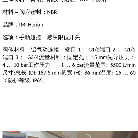
材料 – 阀座密封：
NBR
品牌：
IMI Herion
选项：手动超控，感应限位开关
阀体材料：铝气动连接：端口
：
端口
：
1
G1/2
2
G1/2
端口
：
流量材料：固定孔：
先导压力：
3
G3/4
15 mm
…
工作压力：
…
流量范围
4
10 bar
-1
6 bar
: 5500 L/min
尺寸
总长
总宽
温度
…
:
(D): 187.5 mm
(H): 86 mm
: 25
60
°
防护等级
。
C
: IP65