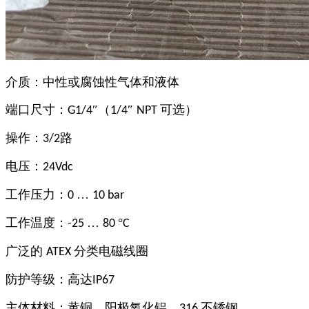
介质：中性或腐蚀性气体和液体
端口尺寸：
″（
″
可选）
G1/4
1/4
NPT
操作：
路
3/2
电压：
24Vdc
工作压力：
…
0
10 bar
工作温度：
…
°
-25
80
C
广泛的
分类电磁线圈
ATEX
防护等级：高达
IP67
主体材料：黄铜、阳极氧化铝、
不锈钢
316